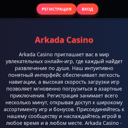
РЕГИСТРАЦИЯ
ВХОД
Arkada Casino
Arkada Casino приглашает вас в мир
увлекательных онлайн-игр, где каждый найдет
развлечение по душе. Наш интуитивно
понятный интерфейс обеспечивает легкость
навигации, а высокая скорость загрузки игр
позволяет мгновенно погрузиться в азартные
приключения. Регистрация занимает всего
несколько минут, открывая доступ к широкому
ассортименту игр и бонусов. Присоединяйтесь к
нашему сообществу и наслаждайтесь игрой в
любое время и в любом месте. Arkada Casino -