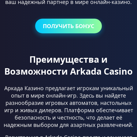
ваш надежный партнер в мире онлайн-казино.
ПОЛУЧИТЬ БОНУС
Преимущества и
Возможности Arkada Casino
Аркада Казино предлагает игрокам уникальный
опыт в мире онлайн-игр. Здесь вы найдете
разнообразие игровых автоматов, настольных
игр и живых дилеров. Платформа обеспечивает
безопасность и честность, что делает её
надежным выбором для азартных развлечений.